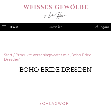
Braut
Juwelier
Bräutigam
Start
/ Produkte verschlagwortet mit „Boho Bride
Dresden“
BOHO BRIDE DRESDEN
SCHLAGWORT