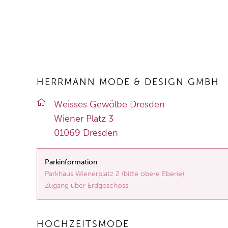
HERRMANN MODE & DESIGN GMBH
Weis­ses Ge­wöl­be Dres­den
Wie­ner Platz 3
01069 Dres­den
Parkinformation
Parkhaus Wienerplatz 2 (bitte obere Ebene)
Zugang über Erdgeschoss
HOCHZEITSMODE