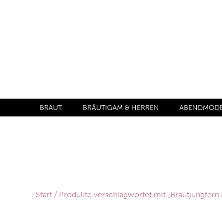
BRAUT
BRÄUTIGAM & HERREN
ABENDMODE 
Start
/ Produkte verschlagwortet mit „Brautjungfern 