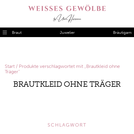
Braut
Juwelier
Bräutigam
Start
/ Produkte verschlagwortet mit „Brautkleid ohne
Träger“
BRAUTKLEID OHNE TRÄGER
SCHLAGWORT