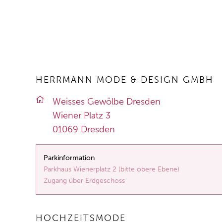
HERRMANN MODE & DESIGN GMBH
Weis­ses Ge­wöl­be Dres­den
Wie­ner Platz 3
01069 Dres­den
Parkinformation
Parkhaus Wienerplatz 2 (bitte obere Ebene)
Zugang über Erdgeschoss
HOCHZEITSMODE