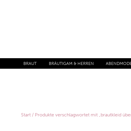
BRAUT
BRÄUTIGAM & HERREN
ABENDMODE 
Start
/ Produkte verschlagwortet mit „brautkleid übe