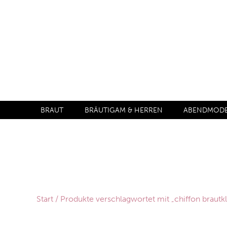
BRAUT
BRÄUTIGAM & HERREN
ABENDMODE 
Start
/ Produkte verschlagwortet mit „chiffon brautk