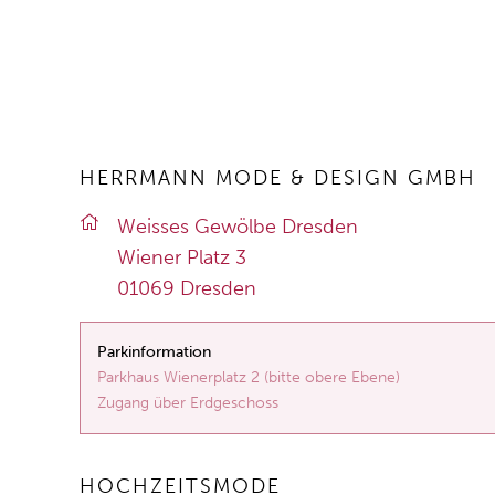
HERRMANN MODE & DESIGN GMBH
Weis­ses Ge­wöl­be Dres­den
Wie­ner Platz 3
01069 Dres­den
Parkinformation
Parkhaus Wienerplatz 2 (bitte obere Ebene)
Zugang über Erdgeschoss
HOCHZEITSMODE