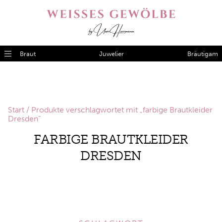
Braut
Juwelier
Bräutigam
Start
/ Produkte verschlagwortet mit „farbige Brautkleider
Dresden“
FARBIGE BRAUTKLEIDER
DRESDEN