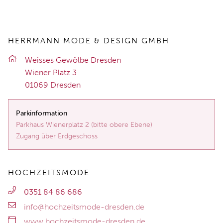
HERRMANN MODE & DESIGN GMBH
Weis­ses Ge­wöl­be Dres­den
Wie­ner Platz 3
01069 Dres­den
Parkinformation
Parkhaus Wienerplatz 2 (bitte obere Ebene)
Zugang über Erdgeschoss
HOCHZEITSMODE
0351 84 86 686
info@hochzeitsmode-dresden.de
www.hochzeitsmode-dresden.de