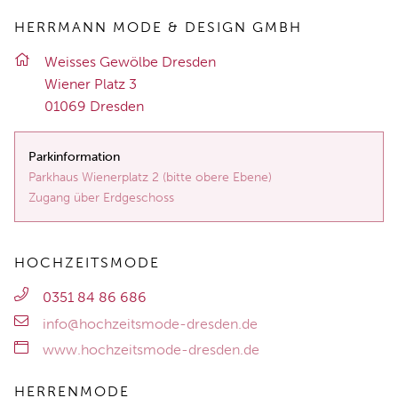
HERRMANN MODE & DESIGN GMBH
Weis­ses Ge­wöl­be Dres­den
Wie­ner Platz 3
01069 Dres­den
Parkinformation
Parkhaus Wienerplatz 2 (bitte obere Ebene)
Zugang über Erdgeschoss
HOCHZEITSMODE
0351 84 86 686
info@hochzeitsmode-dresden.de
www.hochzeitsmode-dresden.de
HERRENMODE