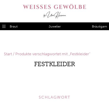
Braut
Juwelier
Bräutigam
Start
/ Produkte verschlagwortet mit „Festkleider“
FESTKLEIDER
SCHLAGWORT