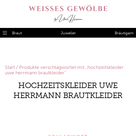
Braut
Juwelier
Bräutigam
Start
/ Produkte verschlagwortet mit „hochzeitskleider
uwe herrmann brautkleider“
HOCHZEITSKLEIDER UWE
HERRMANN BRAUTKLEIDER