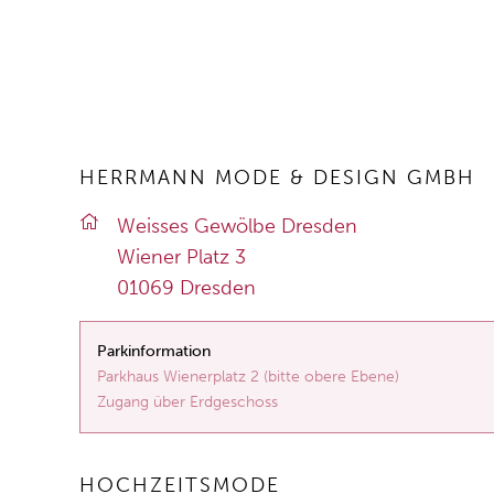
HERRMANN MODE & DESIGN GMBH
Weis­ses Ge­wöl­be Dres­den
Wie­ner Platz 3
01069 Dres­den
Parkinformation
Parkhaus Wienerplatz 2 (bitte obere Ebene)
Zugang über Erdgeschoss
HOCHZEITSMODE