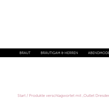
BRAUT
BRÄUTIGAM & HERREN
ABENDMODE 
Start
/ Produkte verschlagwortet mit „Outlet Dresde