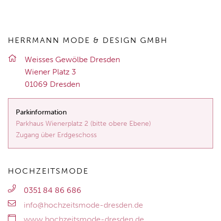
HERRMANN MODE & DESIGN GMBH
Weis­ses Ge­wöl­be Dres­den
Wie­ner Platz 3
01069 Dres­den
Parkinformation
Parkhaus Wienerplatz 2 (bitte obere Ebene)
Zugang über Erdgeschoss
HOCHZEITSMODE
0351 84 86 686
info@hochzeitsmode-dresden.de
www.hochzeitsmode-dresden.de