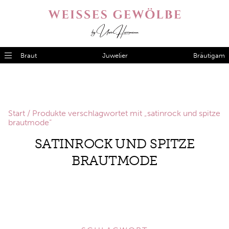
Braut
Juwelier
Bräutigam
Start
/ Produkte verschlagwortet mit „satinrock und spitze
brautmode“
SATINROCK UND SPITZE
BRAUTMODE