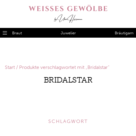
Braut
Juwelier
Bräutigam
Start
/ Produkte verschlagwortet mit „Bridalstar“
BRIDALSTAR
SCHLAGWORT