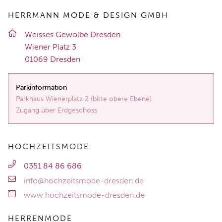
HERRMANN MODE & DESIGN GMBH
Weis­ses Ge­wöl­be Dres­den
Wie­ner Platz 3
01069 Dres­den
Parkinformation
Parkhaus Wienerplatz 2 (bitte obere Ebene)
Zugang über Erdgeschoss
HOCHZEITSMODE
0351 84 86 686
info@hochzeitsmode-dresden.de
www.hochzeitsmode-dresden.de
HERRENMODE