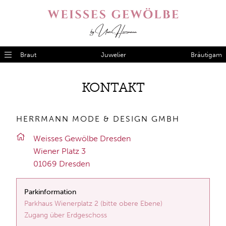
Braut
Juwelier
Bräutigam
KON­TAKT
HERRMANN MODE & DESIGN GMBH
Weis­ses Ge­wöl­be Dres­den
Wie­ner Platz 3
01069 Dres­den
Parkinformation
Parkhaus Wienerplatz 2 (bitte obere Ebene)
Zugang über Erdgeschoss