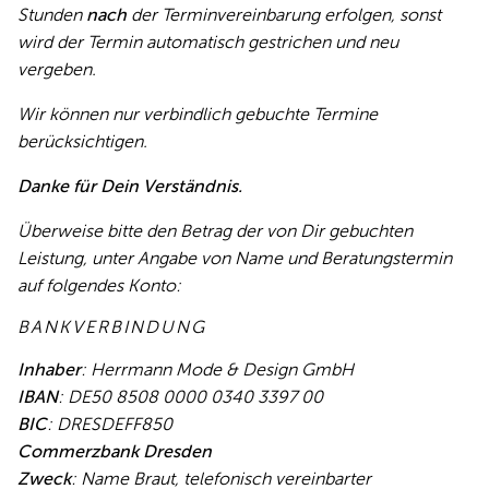
exklusive VIP-Beratung
Stunden
nach
der Terminvereinbarung erfolgen, sonst
1:1 Einzelberatung
wird der Termin automatisch gestrichen und neu
vergeben.
Montag bis Samstag
Beratungsdauer 2h
Wir können nur verbindlich gebuchte Termine
Hugo, Softdrinks
berücksichtigen.
Danke für Dein Verständnis.
Überweise bitte den Betrag der von Dir gebuchten
Leistung, unter Angabe von Name und Beratungstermin
auf folgendes Konto:
BANKVERBINDUNG
Inhaber
: Herrmann Mode & Design GmbH
IBAN
: DE50 8508 0000 0340 3397 00
BIC
: DRESDEFF850
Commerzbank Dresden
Zweck
: Name Braut, telefonisch vereinbarter