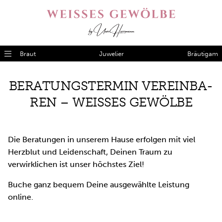
Braut
Juwelier
Bräutigam
BE­RA­TUNGS­TER­MIN VER­EIN­BA­
REN – WEI­SSES GE­WÖL­BE
Die Beratungen in unserem Hause erfolgen mit viel
Herzblut und Leidenschaft, Deinen Traum zu
verwirklichen ist unser höchstes Ziel!
Buche ganz bequem Deine ausgewählte Leistung
online.