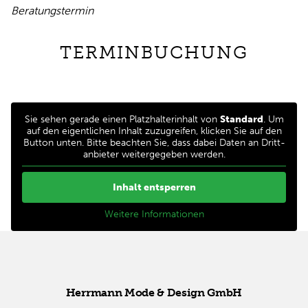
Beratungstermin
TERMINBUCHUNG
Sie se­hen ge­ra­de ei­nen Platz­hal­ter­in­halt von
Standard
. Um
auf den ei­gent­li­chen In­halt zu­zu­grei­fen, kli­cken Sie auf den
But­ton un­ten. Bit­te be­ach­ten Sie, dass da­bei Da­ten an Dritt­
an­bie­ter wei­ter­ge­ge­ben wer­den.
Inhalt entsperren
Weitere Informationen
Herr­mann Mode & De­sign GmbH