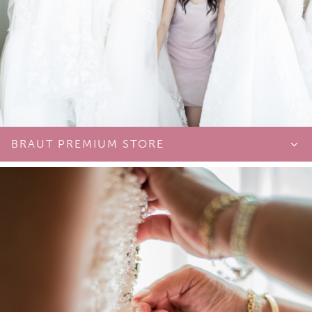
BRAUT PREMIUM STORE
SÉPARÉE I
Kostenfrei
Montag bis Donnerstag
Beratungsdauer: 1,5h
Hugo, Softdrinks
SÉPARÉE II