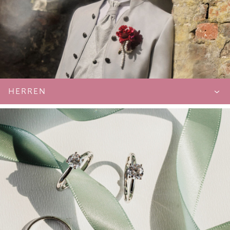
25€
Montag bis Donnerstag
Beratungsdauer: 1,5h
OUTLET SÉPARÉE WEEKEND
50€
HERREN
Freitag & Samstag
Beratungsdauer: 1,5h
BRÄUTIGAM & HERREN
Kostenfrei
Montag bis Samstag
Beratungsdauer: 1,5h