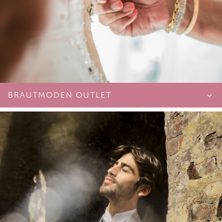
50€* (*wird beim Kauf eines Brautkleides verrechnet.)
Freitag & Samstag
Beratungsdauer: 1,5h
Hugo, Softdrinks
CHAMPAGNER LOUNGE
BRAUTMODEN OUTLET
150€
Montag bis Samstag
BRAUT OUTLET
Beratungsdauer: 2,5h
Kostenfrei
Champagner, Hugo, Softdrinks, Naschereien
keine Einzelberatung
TV Bereich (ohne Uwe)
kein Séparée
keine Extras
OUTLET SÉPARÉE