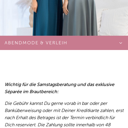
ABENDMODE & VERLEIH
ABENDMODE & VERLEIH
ohne Termin
Montag bis Samstag
keine Einzelberatung
Wichtig für die Samstagsberatung und das exklusive
Séparée im Brautbereich:
keine Getränke
Kostenfrei
Die Gebühr kannst Du gerne vorab in bar oder per
Banküberweisung oder mit Deiner Kreditkarte zahlen, erst
FEST- UND ABENDMODE-SUITE
nach Erhalt des Betrages ist der Termin verbindlich für
100€
Dich reserviert. Die Zahlung sollte innerhalb von 48