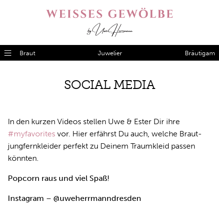
Braut
Juwelier
Bräutigam
SO­CI­AL ME­DIA
In den kur­zen Vi­de­os stel­len Uwe & Es­ter Dir ihre
#myfavorites
vor. Hier er­fährst Du auch, wel­che Braut­
jung­fern­klei­der per­fekt zu Dei­nem Traum­kleid pas­sen
könn­ten.
Popcorn raus und viel Spaß!
Instagram
–
@uweherrmanndresden