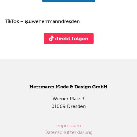
TikTok – @uweherrmanndresden
direkt folgen
Herr­mann Mode & De­sign GmbH
Wie­ner Platz 3
01069 Dres­den
Impressum
Datenschutzerklärung