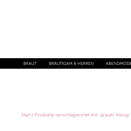
BRAUT
BRÄUTIGAM & HERREN
ABENDMODE 
Start
/ Produkte verschlagwortet mit „grauer Anzug“