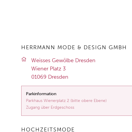
HERRMANN MODE & DESIGN GMBH
Weis­ses Ge­wöl­be Dres­den
Wie­ner Platz 3
01069 Dres­den
Parkinformation
Parkhaus Wienerplatz 2 (bitte obere Ebene)
Zugang über Erdgeschoss
HOCHZEITSMODE