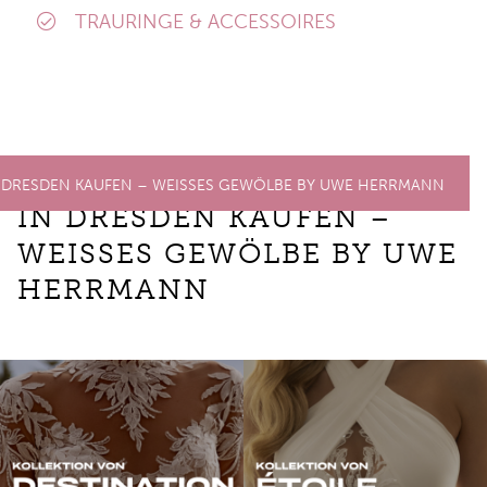
TRAURINGE & ACCESSOIRES
PREMIUM BRAUTKLEIDER
 DRESDEN KAUFEN – WEISSES GEWÖLBE BY UWE HERRMANN
IN DRESDEN KAUFEN –
WEISSES GEWÖLBE BY UWE H
ERRMANN