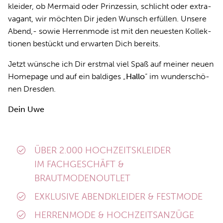
klei­der, ob Mer­maid oder Prin­zes­sin, schlicht oder ex­tra­
va­gant, wir möch­ten Dir je­den Wunsch er­fül­len. Un­se­re
Abend,- so­wie Her­ren­mo­de ist mit den neu­es­ten Kol­lek­
tio­nen be­stückt und er­war­ten Dich be­reits.
Jetzt wün­sche ich Dir erst­mal viel Spaß auf mei­ner neu­en
Home­page und auf ein bal­di­ges „
Hallo
“ im wun­der­schö­
nen Dres­den.
Dein Uwe
ÜBER 2.000 HOCHZEITSKLEIDER
IM FACHGESCHÄFT &
BRAUTMODENOUTLET
EXKLUSIVE ABENDKLEIDER & FESTMODE
HERRENMODE & HOCHZEITSANZÜGE