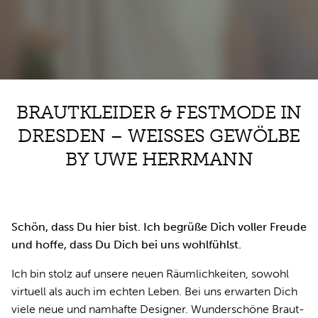
BRAUT­KLEI­DER & FEST­MODE IN
DRES­DEN – WEI­SSES GE­WÖL­BE B
Y UWE HERR­MANN
Schön, dass Du hier bist. Ich begrüße Dich voller Freude
und hoffe, dass Du Dich bei uns wohlfühlst.
Ich bin stolz auf un­se­re neu­en Räum­lich­kei­ten, so­wohl
vir­tu­ell als auch im ech­ten Le­ben. Bei uns er­war­ten Dich
vie­le neue und nam­haf­te De­si­gner. Wun­der­schö­ne Braut­