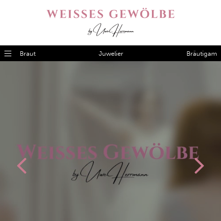
Braut
Juwelier
Bräutigam