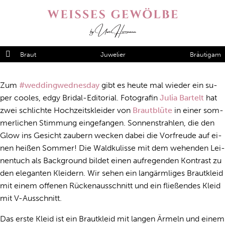
Braut
Juwelier
Bräutigam
Zum
#weddingwednesday
gibt es heu­te mal wie­der ein su­
per coo­les, edgy Bri­dal-Edi­to­ri­al. Fo­to­gra­fin
Julia Bartelt
hat
zwei schlich­te Hoch­zeits­klei­der von
Brautblüte
in ei­ner som­
mer­li­chen Stim­mung ein­ge­fan­gen. Son­nen­strah­len, die den
Glow ins Ge­sicht zau­bern we­cken da­bei die Vor­freu­de auf ei­
nen hei­ßen Som­mer! Die Wald­ku­lis­se mit dem we­hen­den Lei­
nen­tuch als Back­ground bil­det ei­nen auf­re­gen­den Kon­trast zu
den ele­gan­ten Klei­dern. Wir se­hen ein lan­gärm­li­ges Braut­kleid
mit ei­nem of­fe­nen Rü­cken­aus­schnitt und ein flie­ßen­des Kleid
mit V-Aus­schnitt.
Das ers­te Kleid ist ein Braut­kleid mit lan­gen Ärmeln und ei­nem