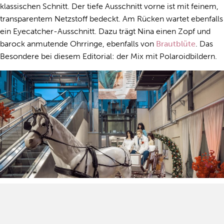
klas­si­schen Schnitt. Der tie­fe Aus­schnitt vor­ne ist mit fei­nem,
trans­pa­ren­tem Netz­stoff be­deckt. Am Rü­cken war­tet eben­falls
ein Eye­cat­cher-Aus­schnitt. Dazu trägt Nina ei­nen Zopf und
ba­rock an­mu­ten­de Ohr­rin­ge, eben­falls von
Brautblüte
. Das
Be­son­de­re bei die­sem Edi­to­ri­al: der Mix mit Po­la­ro­id­bil­dern.