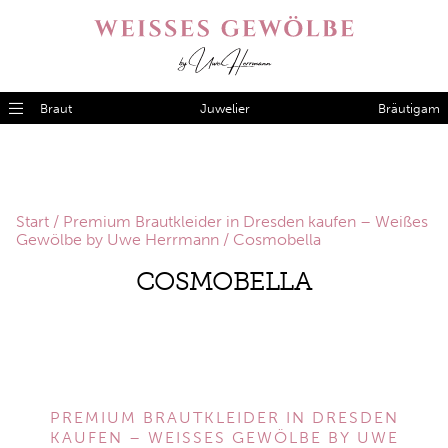
Braut
Juwelier
Bräutigam
Start
/
Premium Brautkleider in Dresden kaufen – Weißes
Gewölbe by Uwe Herrmann
/ Cosmobella
COSMOBELLA
PREMIUM BRAUTKLEIDER IN DRESDEN
KAUFEN – WEISSES GEWÖLBE BY UWE H