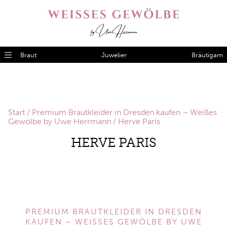
Braut
Juwelier
Bräutigam
Start
/
Premium Brautkleider in Dresden kaufen – Weißes
Gewölbe by Uwe Herrmann
/ Herve Paris
HERVE PARIS
PREMIUM BRAUTKLEIDER IN DRESDEN
KAUFEN – WEISSES GEWÖLBE BY UWE H