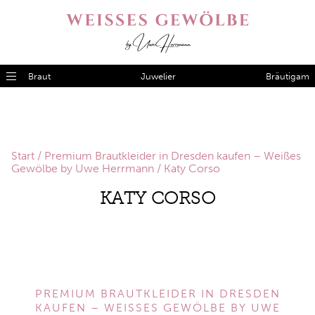
Braut
Juwelier
Bräutigam
Start
/
Premium Brautkleider in Dresden kaufen – Weißes
Gewölbe by Uwe Herrmann
/ Katy Corso
KATY CORSO
PREMIUM BRAUTKLEIDER IN DRESDEN
KAUFEN – WEISSES GEWÖLBE BY UWE H