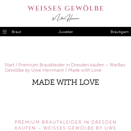
Braut
Juwelier
Bräutigam
Start
/
Premium Brautkleider in Dresden kaufen – Weißes
Gewölbe by Uwe Herrmann
/ Made with Love
MADE WITH LOVE
PREMIUM BRAUTKLEIDER IN DRESDEN
KAUFEN – WEISSES GEWÖLBE BY UWE H