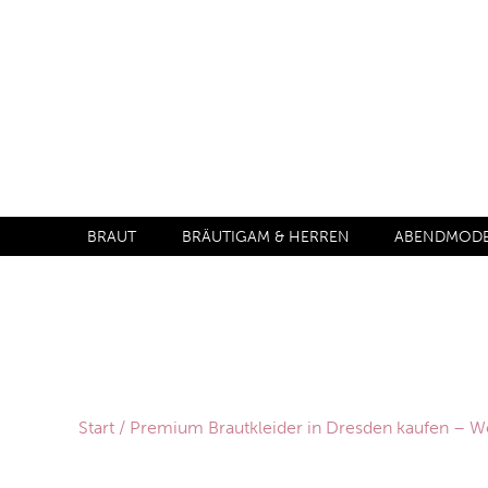
BRAUT
BRÄUTIGAM & HERREN
ABENDMODE 
Start
/
Premium Brautkleider in Dresden kaufen –