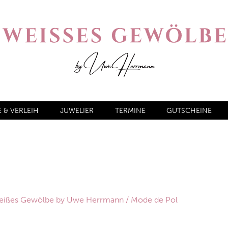
& VERLEIH
JUWELIER
TERMINE
GUTSCHEINE
 Weißes Gewölbe by Uwe Herrmann
/ Mode de Pol