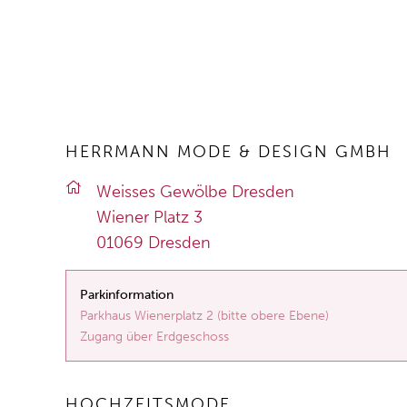
HERRMANN MODE & DESIGN GMBH
Weis­ses Ge­wöl­be Dres­den
Wie­ner Platz 3
01069 Dres­den
Parkinformation
Parkhaus Wienerplatz 2 (bitte obere Ebene)
Zugang über Erdgeschoss
HOCHZEITSMODE