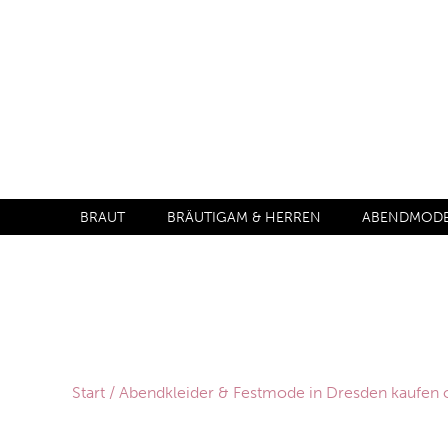
BRAUT
BRÄUTIGAM & HERREN
ABENDMODE 
Start
/
Abendkleider & Festmode in Dresden kaufen 