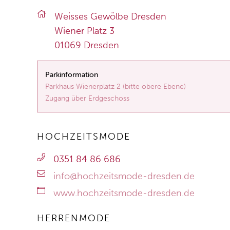
Weis­ses Ge­wöl­be Dres­den
Wie­ner Platz 3
01069 Dres­den
Parkinformation
Parkhaus Wienerplatz 2 (bitte obere Ebene)
Zugang über Erdgeschoss
HOCHZEITSMODE
0351 84 86 686
info@hochzeitsmode-dresden.de
www.hochzeitsmode-dresden.de
HERRENMODE