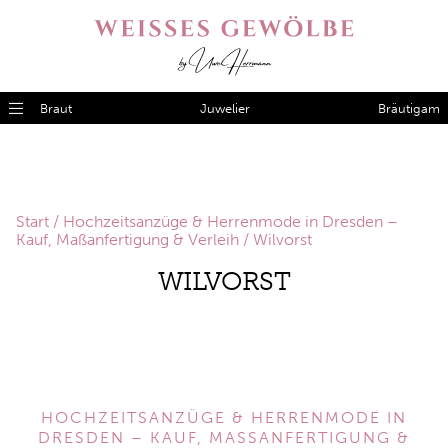
Braut
Juwelier
Bräutigam
Start
/
Hochzeitsanzüge & Herrenmode in Dresden –
Kauf, Maßanfertigung & Verleih
/ Wilvorst
WILVORST
HOCHZEITSANZÜGE & HERRENMODE IN
DRESDEN – KAUF, MASSANFERTIGUNG & V