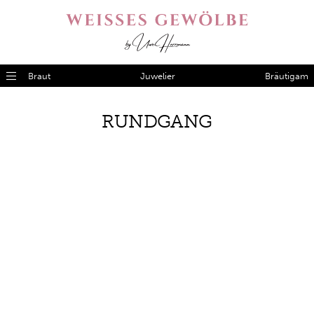
Braut
Juwelier
Bräutigam
RUND­GANG