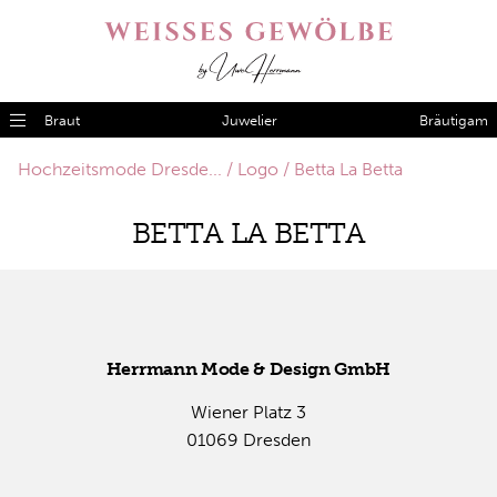
Braut
Juwelier
Bräutigam
Hochzeitsmode Dresde...
Logo
Betta La Betta
BET­TA LA BET­TA
Herr­mann Mode & De­sign GmbH
Wie­ner Platz 3
01069 Dres­den