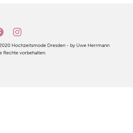
2020 Hoch­zeits­mo­de Dres­den - by Uwe Herr­mann
e Rech­te vor­be­hal­ten.