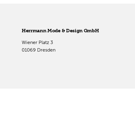
Herr­mann Mode & De­sign GmbH
Wie­ner Platz 3
01069 Dres­den