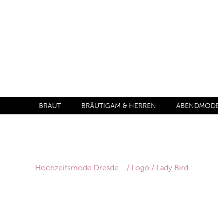
BRAUT
BRÄUTIGAM & HERREN
ABENDMODE 
Hochzeitsmode Dresde...
Logo
Lady Bird