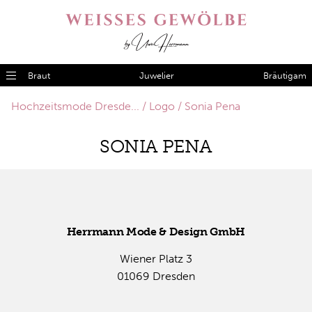
Braut
Juwelier
Bräutigam
Hochzeitsmode Dresde...
Logo
Sonia Pena
SO­NIA PENA
Herr­mann Mode & De­sign GmbH
Wie­ner Platz 3
01069 Dres­den