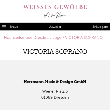
Braut
Juwelier
Bräutigam
Hochzeitsmode Dresde...
Logo
VICTORIA SOPRANO
VIC­TO­RIA SO­PRA­NO
Herr­mann Mode & De­sign GmbH
Wie­ner Platz 3
01069 Dres­den