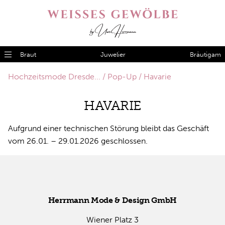
Braut
Juwelier
Bräutigam
Hochzeitsmode Dresde...
Pop-Up
Havarie
HA­VA­RIE
Auf­grund ei­ner tech­ni­schen Stö­rung bleibt das Ge­schäft
vom 26.01. – 29.01.2026 ge­schlos­sen.
Herr­mann Mode & De­sign GmbH
Wie­ner Platz 3