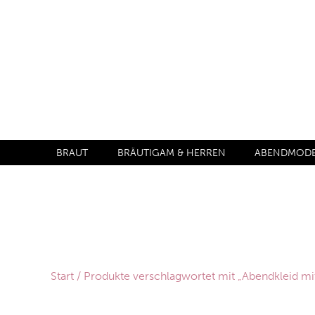
BRAUT
BRÄUTIGAM & HERREN
ABENDMODE 
Start
/ Produkte verschlagwortet mit „Abendkleid m