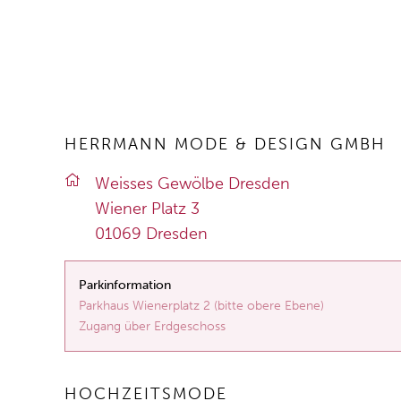
HERRMANN MODE & DESIGN GMBH
Weis­ses Ge­wöl­be Dres­den
Wie­ner Platz 3
01069 Dres­den
Parkinformation
Parkhaus Wienerplatz 2 (bitte obere Ebene)
Zugang über Erdgeschoss
HOCHZEITSMODE