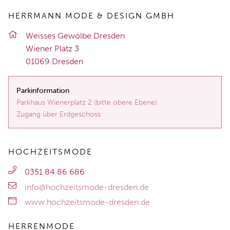
HERRMANN MODE & DESIGN GMBH
Weis­ses Ge­wöl­be Dres­den
Wie­ner Platz 3
01069 Dres­den
Parkinformation
Parkhaus Wienerplatz 2 (bitte obere Ebene)
Zugang über Erdgeschoss
HOCHZEITSMODE
0351 84 86 686
info@hochzeitsmode-dresden.de
www.hochzeitsmode-dresden.de
HERRENMODE