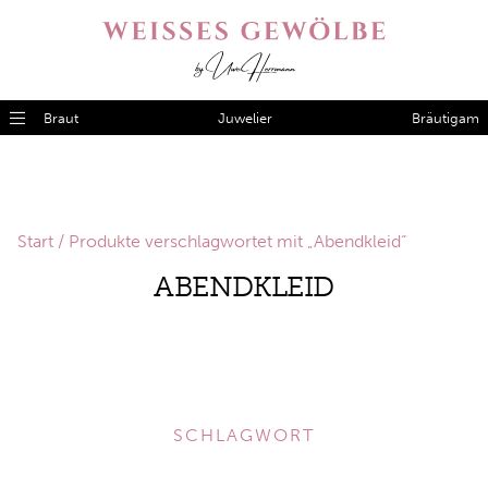
Braut
Juwelier
Bräutigam
Start
/ Produkte verschlagwortet mit „Abendkleid“
ABENDKLEID
SCHLAGWORT