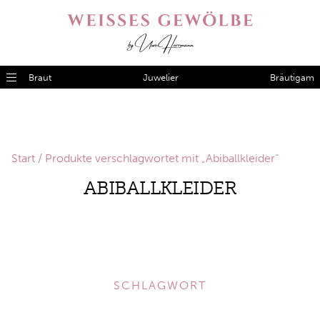
Braut
Juwelier
Bräutigam
Start
/ Produkte verschlagwortet mit „Abiballkleider“
ABIBALLKLEIDER
SCHLAGWORT