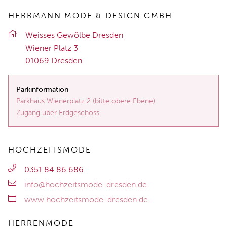
HERRMANN MODE & DESIGN GMBH
Weis­ses Ge­wöl­be Dres­den
Wie­ner Platz 3
01069 Dres­den
Parkinformation
Parkhaus Wienerplatz 2 (bitte obere Ebene)
Zugang über Erdgeschoss
HOCHZEITSMODE
0351 84 86 686
info@hochzeitsmode-dresden.de
www.hochzeitsmode-dresden.de
HERRENMODE