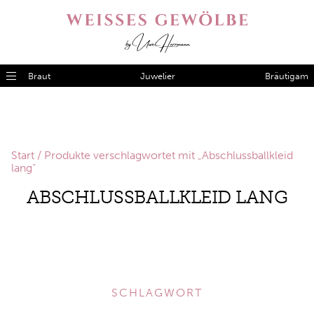
Braut
Juwelier
Bräutigam
Start
/ Produkte verschlagwortet mit „Abschlussballkleid
lang“
ABSCHLUSSBALLKLEID LANG
SCHLAGWORT