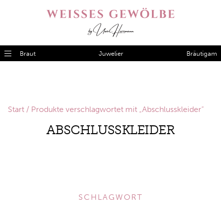
Braut
Juwelier
Bräutigam
Start
/ Produkte verschlagwortet mit „Abschlusskleider“
ABSCHLUSSKLEIDER
SCHLAGWORT