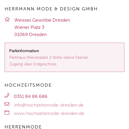
HERRMANN MODE & DESIGN GMBH
Weis­ses Ge­wöl­be Dres­den
Wie­ner Platz 3
01069 Dres­den
Parkinformation
Parkhaus Wienerplatz 2 (bitte obere Ebene)
Zugang über Erdgeschoss
HOCHZEITSMODE
0351 84 86 686
info@hochzeitsmode-dresden.de
www.hochzeitsmode-dresden.de
HERRENMODE