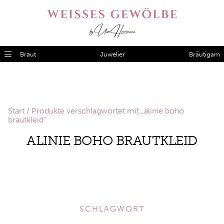
Braut
Juwelier
Bräutigam
Start
/ Produkte verschlagwortet mit „alinie boho
brautkleid“
ALINIE BOHO BRAUTKLEID
SCHLAGWORT