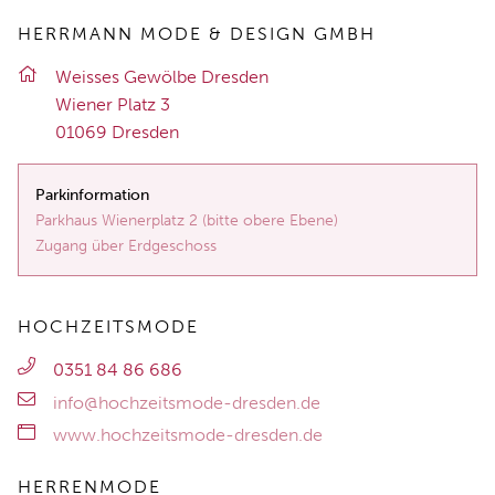
HERRMANN MODE & DESIGN GMBH
Weis­ses Ge­wöl­be Dres­den
Wie­ner Platz 3
01069 Dres­den
Parkinformation
Parkhaus Wienerplatz 2 (bitte obere Ebene)
Zugang über Erdgeschoss
HOCHZEITSMODE
0351 84 86 686
info@hochzeitsmode-dresden.de
www.hochzeitsmode-dresden.de
HERRENMODE