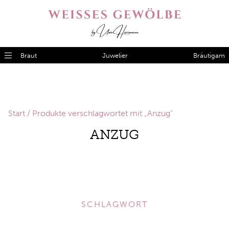
Braut
Juwelier
Bräutigam
Start
/ Produkte verschlagwortet mit „Anzug“
ANZUG
SCHLAGWORT