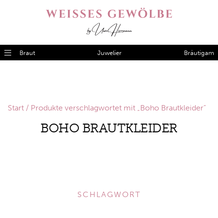
Braut
Juwelier
Bräutigam
Start
/ Produkte verschlagwortet mit „Boho Brautkleider“
BOHO BRAUTKLEIDER
SCHLAGWORT