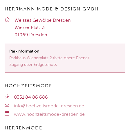
HERRMANN MODE & DESIGN GMBH
Weis­ses Ge­wöl­be Dres­den
Wie­ner Platz 3
01069 Dres­den
Parkinformation
Parkhaus Wienerplatz 2 (bitte obere Ebene)
Zugang über Erdgeschoss
HOCHZEITSMODE
0351 84 86 686
info@hochzeitsmode-dresden.de
www.hochzeitsmode-dresden.de
HERRENMODE