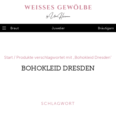
Braut
Juwelier
Bräutigam
Start
/ Produkte verschlagwortet mit „Bohokleid Dresden“
BOHOKLEID DRESDEN
SCHLAGWORT