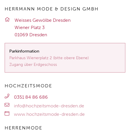
HERRMANN MODE & DESIGN GMBH
Weis­ses Ge­wöl­be Dres­den
Wie­ner Platz 3
01069 Dres­den
Parkinformation
Parkhaus Wienerplatz 2 (bitte obere Ebene)
Zugang über Erdgeschoss
HOCHZEITSMODE
0351 84 86 686
info@hochzeitsmode-dresden.de
www.hochzeitsmode-dresden.de
HERRENMODE