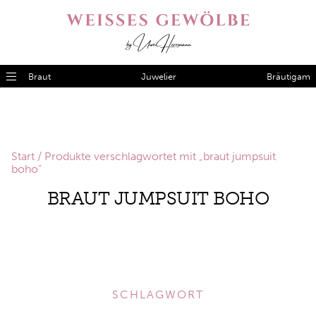
Braut
Juwelier
Bräutigam
Start
/ Produkte verschlagwortet mit „braut jumpsuit
boho“
BRAUT JUMPSUIT BOHO
SCHLAGWORT