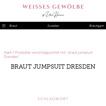
Braut
Juwelier
Bräutigam
Start
/ Produkte verschlagwortet mit „braut jumpsuit
Dresden“
BRAUT JUMPSUIT DRESDEN
SCHLAGWORT