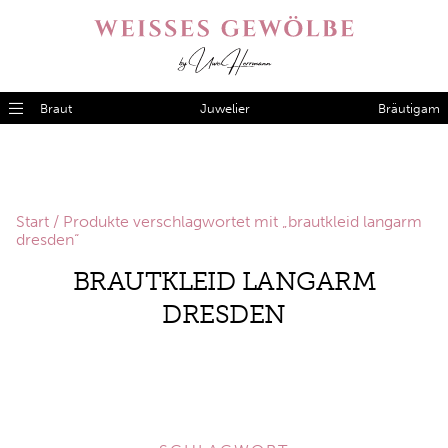
Braut
Juwelier
Bräutigam
Start
/ Produkte verschlagwortet mit „brautkleid langarm
dresden“
BRAUTKLEID LANGARM
DRESDEN