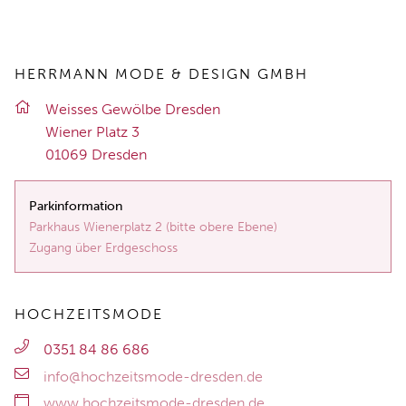
HERRMANN MODE & DESIGN GMBH
Weis­ses Ge­wöl­be Dres­den
Wie­ner Platz 3
01069 Dres­den
Parkinformation
Parkhaus Wienerplatz 2 (bitte obere Ebene)
Zugang über Erdgeschoss
HOCHZEITSMODE
0351 84 86 686
info@hochzeitsmode-dresden.de
www.hochzeitsmode-dresden.de