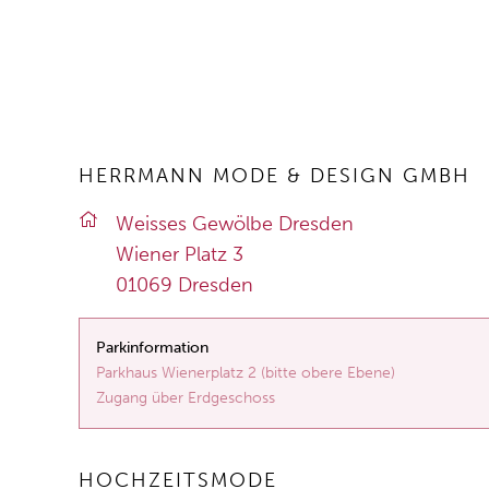
HERRMANN MODE & DESIGN GMBH
Weis­ses Ge­wöl­be Dres­den
Wie­ner Platz 3
01069 Dres­den
Parkinformation
Parkhaus Wienerplatz 2 (bitte obere Ebene)
Zugang über Erdgeschoss
HOCHZEITSMODE