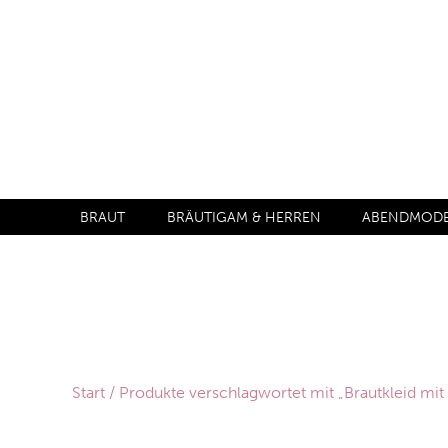
BRAUT
BRÄUTIGAM & HERREN
ABENDMODE 
Start
/ Produkte verschlagwortet mit „Brautkleid mit