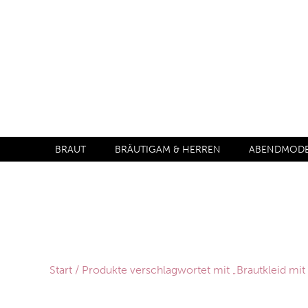
BRAUT
BRÄUTIGAM & HERREN
ABENDMODE 
Start
/ Produkte verschlagwortet mit „Brautkleid mit 