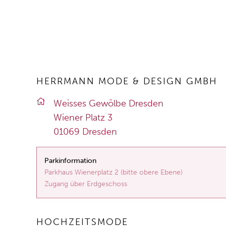
HERRMANN MODE & DESIGN GMBH
Weis­ses Ge­wöl­be Dres­den
Wie­ner Platz 3
01069 Dres­den
Parkinformation
Parkhaus Wienerplatz 2 (bitte obere Ebene)
Zugang über Erdgeschoss
HOCHZEITSMODE