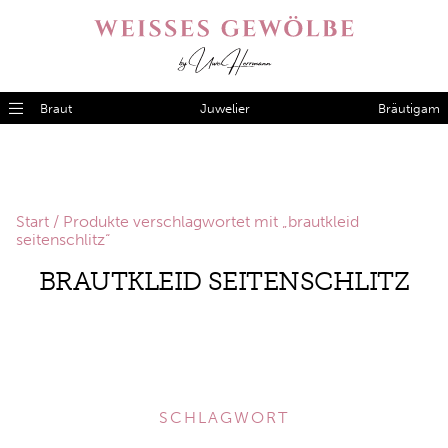
Braut
Juwelier
Bräutigam
Start
/ Produkte verschlagwortet mit „brautkleid
seitenschlitz“
BRAUTKLEID SEITENSCHLITZ
SCHLAGWORT