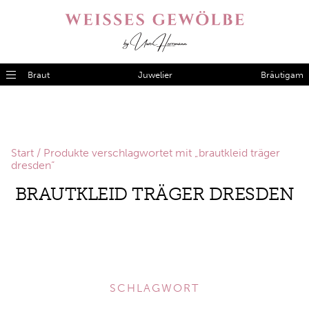
Braut
Juwelier
Bräutigam
Start
/ Produkte verschlagwortet mit „brautkleid träger
dresden“
BRAUTKLEID TRÄGER DRESDEN
SCHLAGWORT