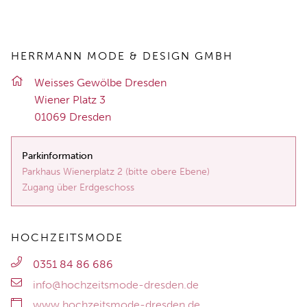
HERRMANN MODE & DESIGN GMBH
Weis­ses Ge­wöl­be Dres­den
Wie­ner Platz 3
01069 Dres­den
Parkinformation
Parkhaus Wienerplatz 2 (bitte obere Ebene)
Zugang über Erdgeschoss
HOCHZEITSMODE
0351 84 86 686
info@hochzeitsmode-dresden.de
www.hochzeitsmode-dresden.de