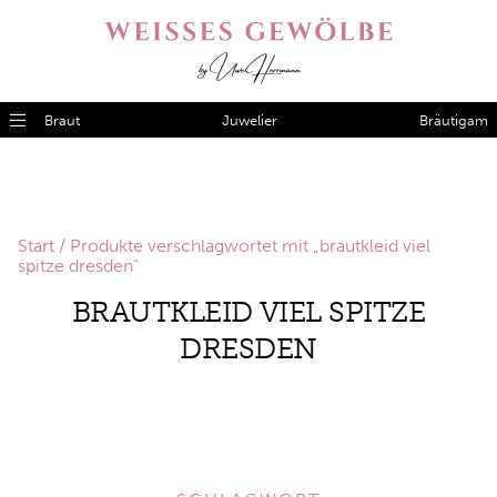
Braut
Juwelier
Bräutigam
Start
/ Produkte verschlagwortet mit „brautkleid viel
spitze dresden“
BRAUTKLEID VIEL SPITZE
DRESDEN