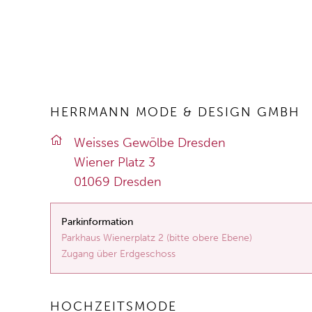
HERRMANN MODE & DESIGN GMBH
Weis­ses Ge­wöl­be Dres­den
Wie­ner Platz 3
01069 Dres­den
Parkinformation
Parkhaus Wienerplatz 2 (bitte obere Ebene)
Zugang über Erdgeschoss
HOCHZEITSMODE