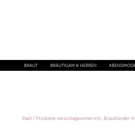
BRAUT
BRÄUTIGAM & HERREN
ABENDMODE 
Start
/ Produkte verschlagwortet mit „Brautkleider m