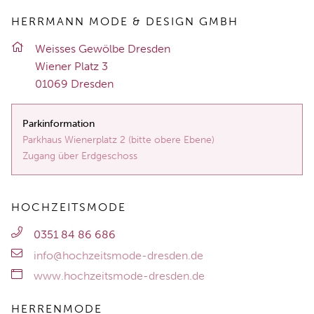
HERRMANN MODE & DESIGN GMBH
Weis­ses Ge­wöl­be Dres­den
Wie­ner Platz 3
01069 Dres­den
Parkinformation
Parkhaus Wienerplatz 2 (bitte obere Ebene)
Zugang über Erdgeschoss
HOCHZEITSMODE
0351 84 86 686
info@hochzeitsmode-dresden.de
www.hochzeitsmode-dresden.de
HERRENMODE