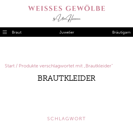
Braut
Juwelier
Bräutigam
Start
/ Produkte verschlagwortet mit „Brautkleider“
BRAUTKLEIDER
SCHLAGWORT