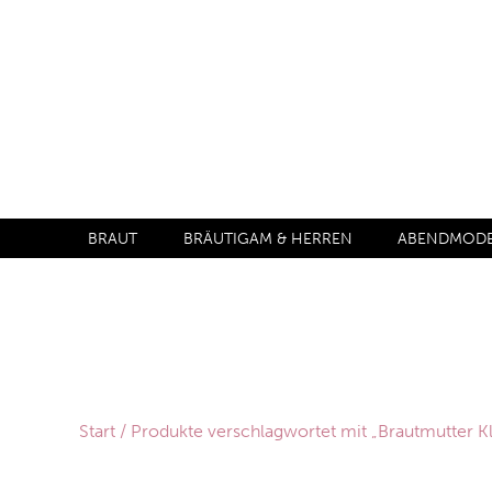
BRAUT
BRÄUTIGAM & HERREN
ABENDMODE 
Start
/ Produkte verschlagwortet mit „Brautmutter Kl