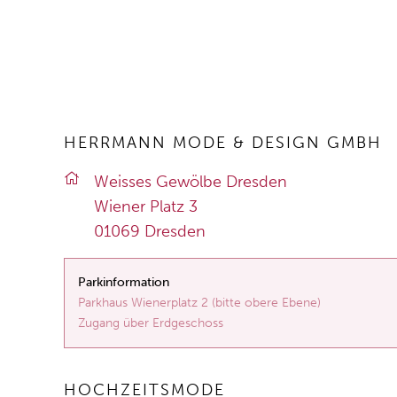
HERRMANN MODE & DESIGN GMBH
Weis­ses Ge­wöl­be Dres­den
Wie­ner Platz 3
01069 Dres­den
Parkinformation
Parkhaus Wienerplatz 2 (bitte obere Ebene)
Zugang über Erdgeschoss
HOCHZEITSMODE